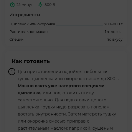
25 минут
800 Вт
Ингредиенты
Цыпленок или окорочка
700–800 г
Растительное масло
1 ч. ложка
Специи
по вкусу
Как готовить
Для приготовления подойдет небольшая
тушка цыпленка или окорочок весом до 800 г.
Можно взять уже натертого специями
цыпленка,
или подготовить птицу
самостоятельно. Для подготовки целого
цыпленка грудку надо разрезать пополам,
достать внутренности. Затем натереть тушку
или окорочка смесью приправ с
растительным маслом: паприкой, сушеным