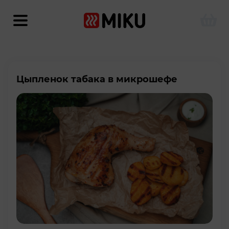
Цыпленок табака в микрошефе