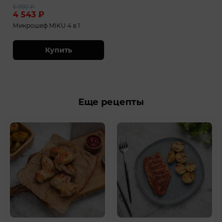
6 990
₽
4 543
₽
Микрошеф MIKU 4 в 1
Купить
Еще рецепты