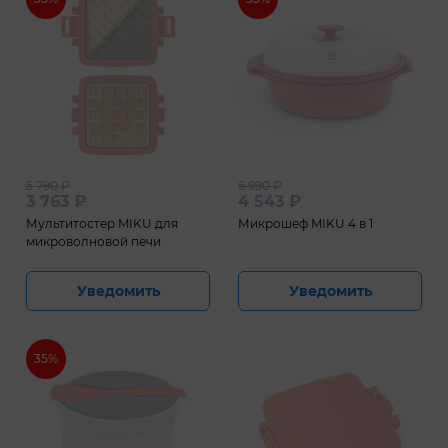
5 790
₽
6 990
₽
3 763
₽
4 543
₽
Мультитостер MIKU для
Микрошеф MIKU 4 в 1
микроволновой печи
Уведомить
Уведомить
35%