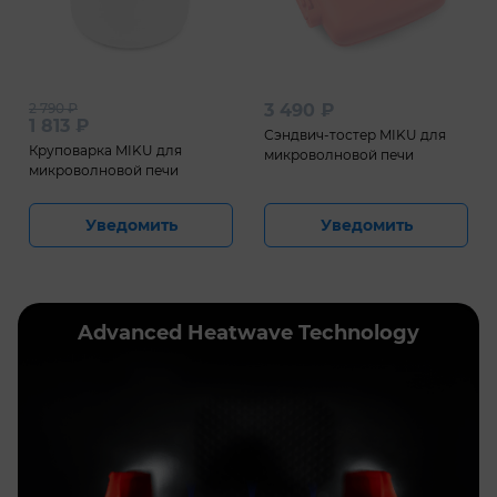
2 790
₽
3 490
₽
1 813
₽
Сэндвич-тостер MIKU для
Круповарка MIKU для
микроволновой печи
микроволновой печи
Уведомить
Уведомить
Advanced Heatwave Technology