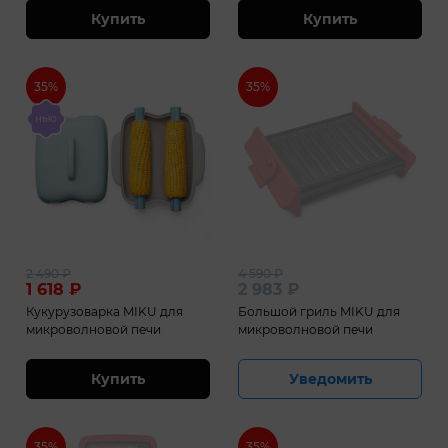
Купить
Купить
35%
35%
2 490
₽
4 590
₽
1 618
₽
2 983
₽
Кукурузоварка MIKU для
Большой гриль MIKU для
микроволновой печи
микроволновой печи
Купить
Уведомить
35%
35%