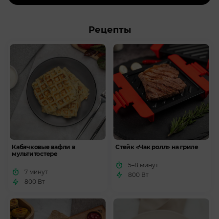
Рецепты
Кабачковые вафли в
Стейк «Чак ролл» на гриле
мультитостере
5–8 минут
7 минут
800 Вт
800 Вт