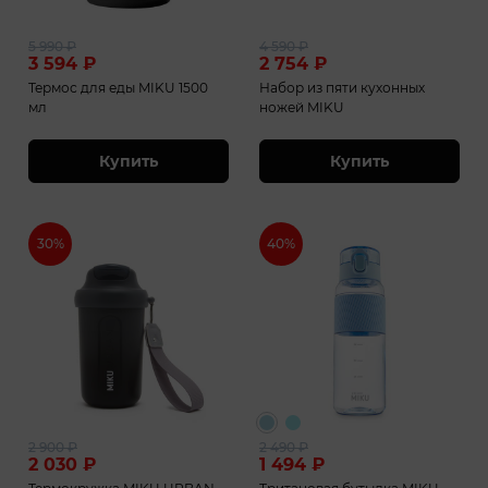
5 990
₽
4 590
₽
3 594
₽
2 754
₽
Термос для еды MIKU 1500
Набор из пяти кухонных
мл
ножей MIKU
Купить
Купить
30%
40%
2 900
₽
2 490
₽
2 030
₽
1 494
₽