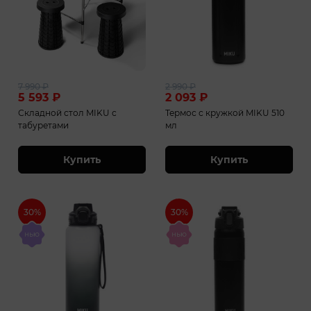
7 990
₽
2 990
₽
5 593
₽
2 093
₽
Складной стол MIKU с
Термос с кружкой MIKU 510
табуретами
мл
Купить
Купить
30%
30%