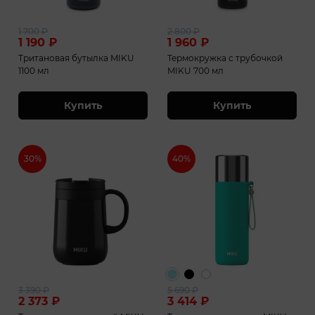
1 700
₽
2 800
₽
1 190
₽
1 960
₽
Тритановая бутылка MIKU
Термокружка с трубочкой
1100 мл
MIKU 700 мл
Купить
Купить
30%
40%
3 390
₽
5 690
₽
2 373
₽
3 414
₽