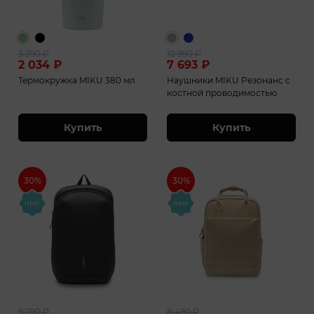
3 390
₽
10 990
₽
2 034
₽
7 693
₽
Термокружка MIKU 380 мл
Наушники MIKU Резонанс с
костной проводимостью
Купить
Купить
30%
30%
9 790
₽
8 490
₽