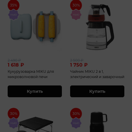
35%
30%
2 490
₽
2 500
₽
1 618
₽
1 750
₽
Кукурузоварка MIKU для
Чайник MIKU 2 в 1,
микроволновой печи
электрический и заварочный
Купить
Купить
30%
30%