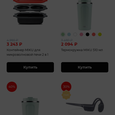
4 990
₽
3 490
₽
3 243
₽
2 094
₽
Контейнер MIKU для
Термокружка MIKU 510 мл
микроволновой печи 2 в 1
Купить
Купить
40%
30%