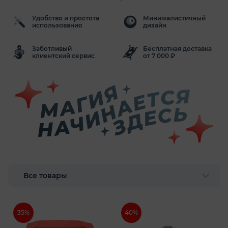
Удобство и простота
Минималистичный
использования
дизайн
Заботливый
Бесплатная доставка
клиентский сервис
от
7 000 ₽
35%
40%