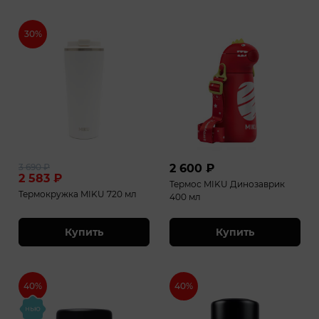
30%
3 690
₽
2 600
₽
2 583
₽
Термос MIKU Динозаврик
Термокружка MIKU 720 мл
400 мл
Купить
Купить
40%
40%