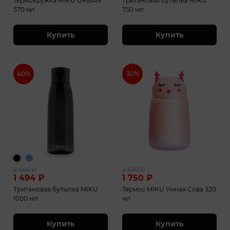
Термокружка MIKU URBAN
Тритановая бутылка MIKU
570 мл
750 мл
Купить
Купить
40%
30%
2 490
₽
2 500
₽
1 494
₽
1 750
₽
Тритановая бутылка MIKU
Термос MIKU Умная Сова 320
1000 мл
мл
Купить
Купить