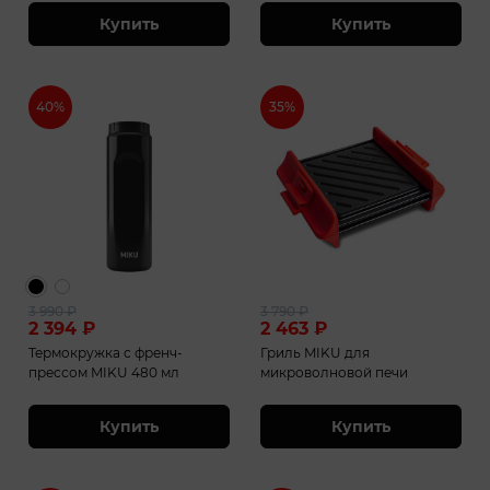
Купить
Купить
40%
35%
3 990
₽
3 790
₽
2 394
₽
2 463
₽
Термокружка с френч-
Гриль MIKU для
прессом MIKU 480 мл
микроволновой печи
Купить
Купить