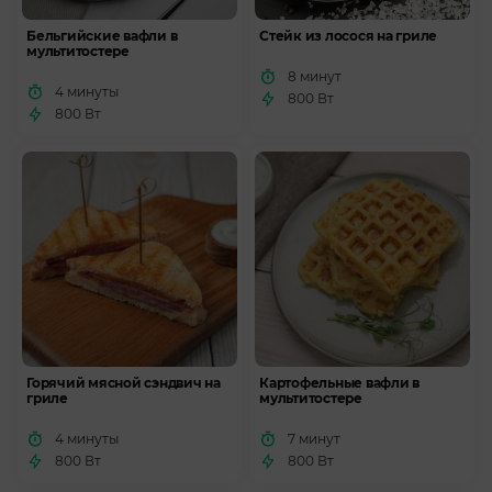
Бельгийские вафли в
Стейк из лосося на гриле
мультитостере
8 минут
4 минуты
800 Вт
800 Вт
Горячий мясной сэндвич на
Картофельные вафли в
гриле
мультитостере
4 минуты
7 минут
800 Вт
800 Вт