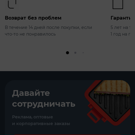
Возврат без проблем
Гарантия
В течение 14 дней после покупки, если
5 лет на т
что-то не понравилось
1 год на п
Давайте
сотрудничать
Реклама, оптовые
и корпоративные заказы