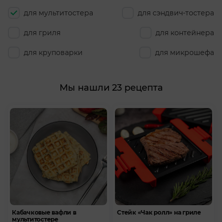
для мультитостера
для сэндвич-тостера
для гриля
для контейнера
для круповарки
для микрошефа
Мы нашли 23 рецепта
Кабачковые вафли в
Стейк «Чак ролл» на гриле
мультитостере