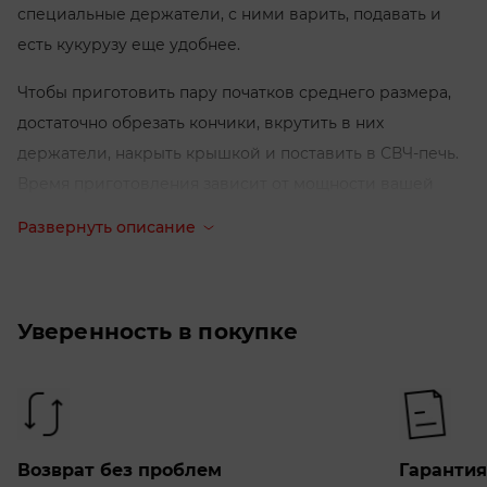
специальные держатели, с ними варить, подавать и
есть кукурузу еще удобнее.
Чтобы приготовить пару початков среднего размера,
достаточно обрезать кончики, вкрутить в них
держатели, накрыть крышкой и поставить в СВЧ-печь.
Время приготовления зависит от мощности вашей
микроволновки, для 800 Вт достаточно будет 7 минут.
Развернуть описание
Когда кукуруза готова, положите на початки по кусочку
сливочного масла — так будет ещё вкуснее. Посолите
и поперчите по вкусу. Приятного аппетита!
Уверенность в покупке
Кукурузоварка изготовлена из безопасного пищевого
пластика и ухаживать за ней очень просто. Ее можно
мыть в посудомоечной машине или руками — мягкой
губкой и моющим средством.
Возврат без проблем
Гарантия