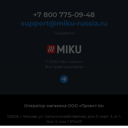
+7 800 775-09-48
support@miku-russia.ru
Поддержка
© 2026 miku-russia.ru
Все права защищены
Оператор магазина ООО «Проект Ы»
129226, г. Москва, ул. Сельскохозяйственная, дом 11, корп. 3, эт. 1,
пом. II, ком. 1 (РМ47)