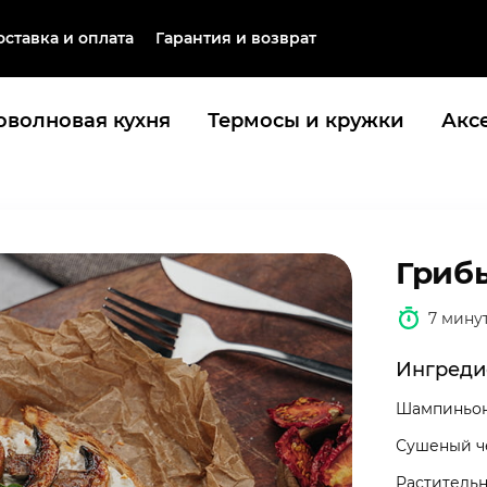
оставка и оплата
Гарантия и возврат
волновая кухня
Термосы и кружки
Акс
Грибы
7 мину
Ингреди
Шампиньо
Сушеный ч
Раститель