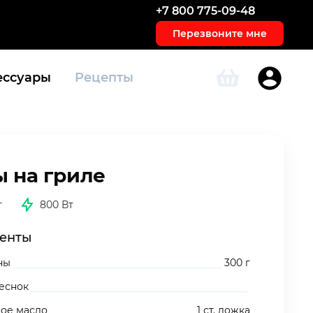
+7 800 775-09-48
Перезвоните мне
ессуары
Рецепты
 на гриле
т
800 Вт
енты
ны
300 г
еснок
ное масло
1 ст. ложка