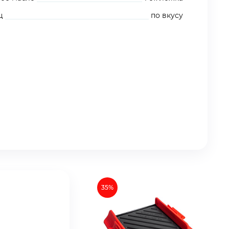
ц
по вкусу
35%