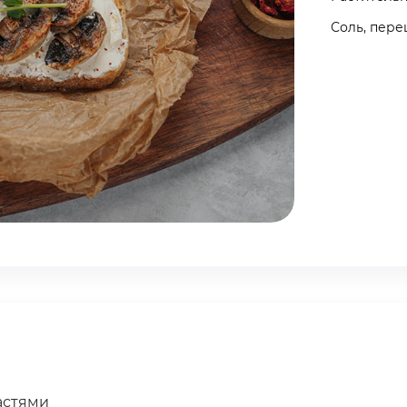
Соль, пере
астями