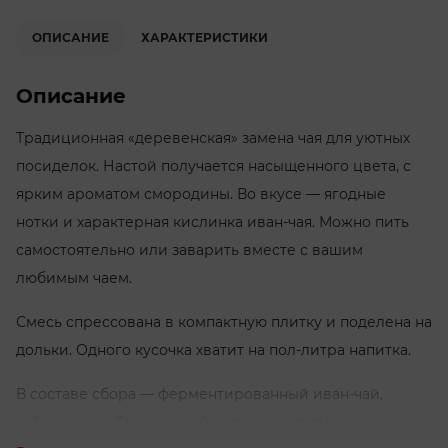
ОПИСАНИЕ
ХАРАКТЕРИСТИКИ
Описание
Традиционная «деревенская» замена чая для уютных
посиделок. Настой получается насыщенного цвета, с
ярким ароматом смородины. Во вкусе — ягодные
нотки и характерная кислинка иван-чая. Можно пить
самостоятельно или заварить вместе с вашим
любимым чаем.
Смесь спрессована в компактную плитку и поделена на
дольки. Одного кусочка хватит на пол-литра напитка.
В составе сбора — ферментированный иван-чай,
собранный в Тверской области, и лист смородины.