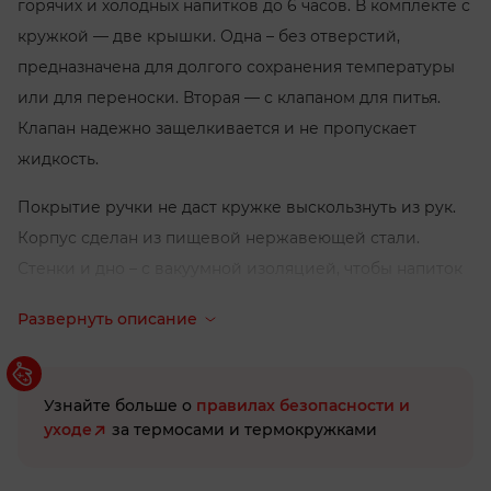
горячих и холодных напитков до 6 часов. В комплекте с
кружкой — две крышки. Одна – без отверстий,
предназначена для долгого сохранения температуры
или для переноски. Вторая — с клапаном для питья.
Клапан надежно защелкивается и не пропускает
жидкость.
Покрытие ручки не даст кружке выскользнуть из рук.
Корпус сделан из пищевой нержавеющей стали.
Стенки и дно – с вакуумной изоляцией, чтобы напиток
дольше сохранял оптимальную температуру.
Развернуть описание
Как заботиться
Термокружки тоже любят заботу и при правильном
Узнайте больше о
правилах безопасности и
уходе прослужат долгие годы.
уходе
за термосами и термокружками
Мойте вручную, после каждого использования, при