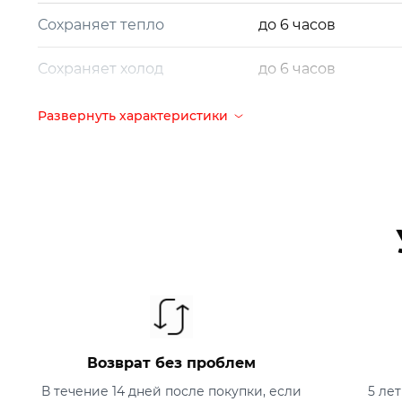
Сохраняет тепло
до 6 часов
Сохраняет холод
до 6 часов
Размер
22 х 9 х 9 см
Развернуть характеристики
Размер упаковки
23 х 9,5 х 9,5 см
Вес
374 г
Гарантия
5 лет
Срок службы
10 лет
Страна-производитель
Китай
Возврат без проблем
В течение 14 дней после покупки, если
5 ле
Что в коробке