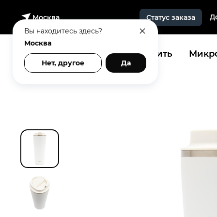
Д
Москва
Статус заказа
Вы находитесь здесь?
Москва
Купить
Микро
Нет, другое
Да