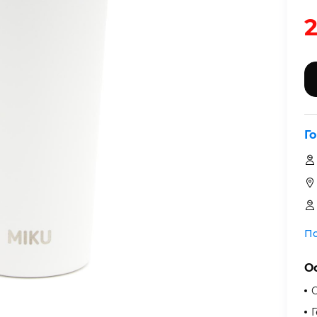
Г
По
О