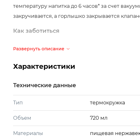
температуру напитка до 6 часов* за счет ваку
закручивается, а горлышко закрывается клапан
Как заботиться
Термокружки тоже любят заботу и при правиль
Развернуть описание
Мойте вручную, после каждого использован
Характеристики
средства и мягкой губки.
Храните в недоступном для детей месте. Реб
Технические данные
присмотром взрослого.
Тип
термокружка
Проверяйте, чтобы крышка была плотно закр
Не наливайте в термокружку газированные на
Объем
720 мл
*по результатам испытания: в среде 25 °С без
Материалы
пищевая нержавею
изменилась за 6 часов с 95 до 35 °С