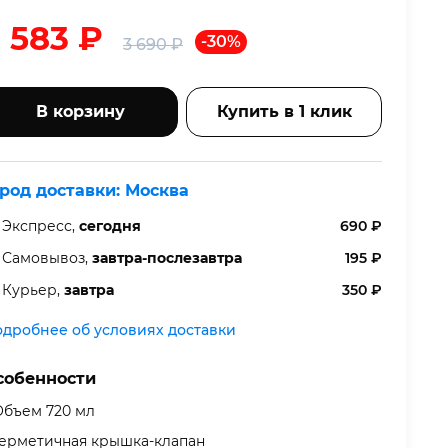
2 583
₽
-30%
3 690
₽
В корзину
Купить в 1 клик
ород доставки:
Москва
Экспресс,
сегодня
690
₽
Самовывоз,
завтра-послезавтра
195
₽
Курьер,
завтра
350
₽
дробнее об условиях доставки
собенности
Объем 720 мл
Герметичная крышка-клапан