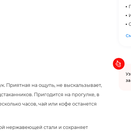
С
См
Уз
за
к. Приятная на ощупь, не выскальзывает,
таканников. Пригодится на прогулке, в
несколько часов, чай или кофе останется
ой нержавеющей стали и сохраняет