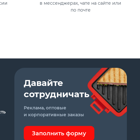
сии
в мессенджерах, чате на сайте или
по почте
Давайте
сотрудничать
Реклама, оптовые
ть
и корпоративные заказы
Заполнить форму