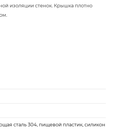
умной изоляции стенок. Крышка плотно
ом.
ном уходе прослужат долгие годы.
ия, при помощи обычного моющего
енок может использовать только под
ыта.
питки и не добавляйте внутрь сухой лед.
 транспортировки температура воды внутри
щая сталь 304, пищевой пластик, силикон