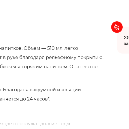
Уз
за
напитков. Объем — 510 мл, легко
т в руке благодаря рельефному покрытию.
обжечься горячим напитком. Она плотно
. Благодаря вакуумной изоляции
няется до 24 часов*.
ходе прослужат долгие годы.