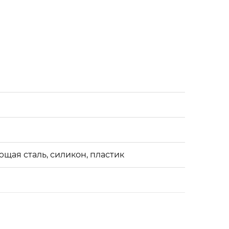
ия, при помощи обычного моющего
енок может использовать термос только
но. И проверьте, чтобы крышка была
 и не добавляйте внутрь сухой лед.
ая сталь, силикон, пластик
овки температура воды внутри изменилась за 24 часа с