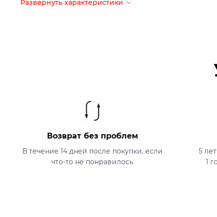
Размер
7,5 х 7,5 х 24 см
Развернуть характеристики
Вес
520 г
Гарантия
5 лет
Срок службы
10 лет
Страна-производитель
Китай
Что в коробке
Возврат без проблем
Термос с кружкой
В течение 14 дней после покупки, если
5 ле
что-то не понравилось
1 г