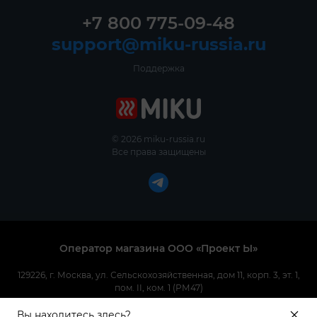
+7 800 775-09-48
support@miku-russia.ru
Поддержка
© 2026 miku-russia.ru
Все права защищены
Оператор магазина ООО «Проект Ы»
129226, г. Москва, ул. Сельскохозяйственная, дом 11, корп. 3, эт. 1,
пом. II, ком. 1 (РМ47)
Вы находитесь здесь?