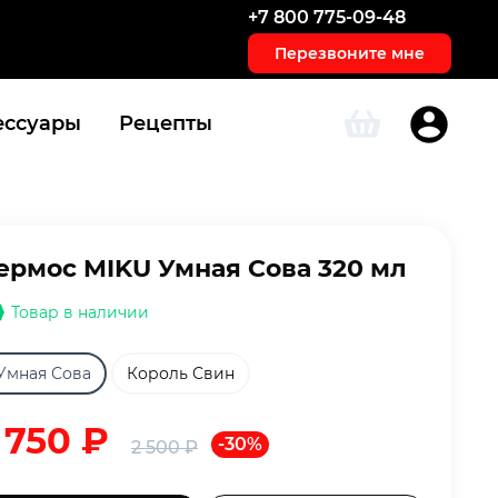
+7 800 775-09-48
Перезвоните мне
ессуары
Рецепты
ермос MIKU Умная Сова 320 мл
Товар в наличии
Умная Сова
Король Свин
1 750
₽
-30%
2 500
₽