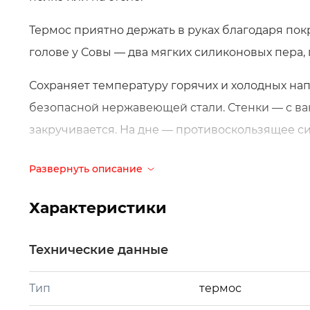
Термос приятно держать в руках благодаря по
голове у Совы — два мягких силиконовых пера, 
Сохраняет температуру горячих и холодных напи
безопасной нержавеющей стали. Стенки — с в
закручивается. На дне — противоскользящее с
Правила безопасности
Развернуть описание
Чтобы малыш не обжегся, соблюдайте простые 
Характеристики
термосом — и он прослужит многие годы.
Не наливайте слишком горячий напиток, что
Технические данные
пить из термоса.
Тип
термос
Мойте вручную, после каждого использован