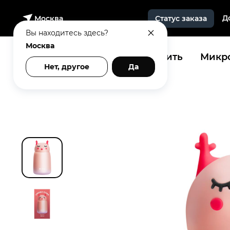
Д
Москва
Статус заказа
Вы находитесь здесь?
Москва
Купить
Микро
Нет, другое
Да