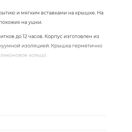
крытию и мягким вставками на крышке. На
похожих на ушки.
тков до 12 часов. Корпус изготовлен из
акуумной изоляцией. Крышка герметично
иликоновое кольцо.
правила безопасности. Ухаживайте за
бы ребенок не обжегся. Помогайте детям
ия, при помощи обычного моющего