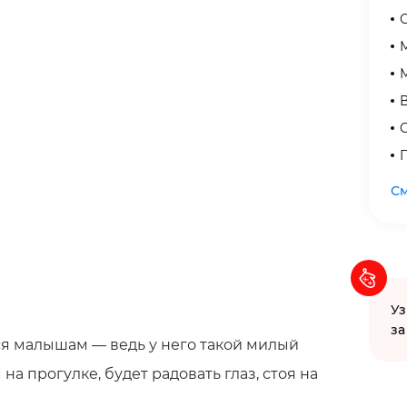
С
См
Уз
за
я малышам — ведь у него такой милый
а прогулке, будет радовать глаз, стоя на