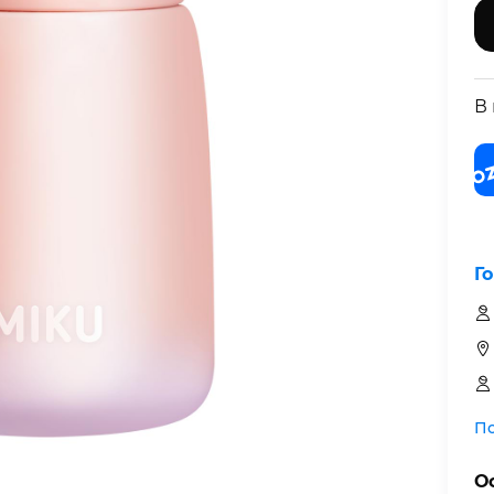
В
Г
По
О