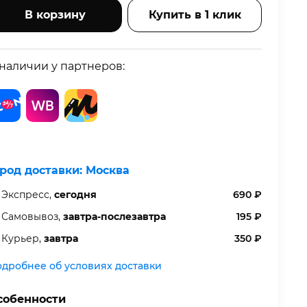
В корзину
Купить в 1 клик
 наличии у партнеров:
ород доставки:
Москва
Экспресс,
сегодня
690
₽
Самовывоз,
завтра-послезавтра
195
₽
Курьер,
завтра
350
₽
дробнее об условиях доставки
собенности