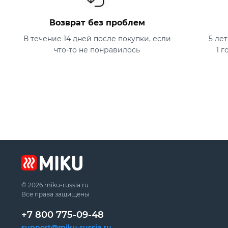
Страна-производитель
Китай
Возврат без проблем
В течение 14 дней после покупки, если
5 ле
Что в коробке
что-то не понравилось
1 г
Термос Умная Сова
© 2026 miku-russia.ru
Все права защищены
+7 800 775-09-48
support@miku-russia.ru