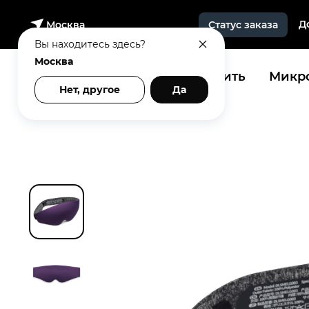
Д
Москва
Статус заказа
Вы находитесь здесь?
Москва
Купить
Микро
Нет, другое
Да