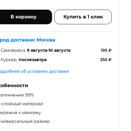
В корзину
Купить в 1 клик
ород доставки:
Москва
Самовывоз,
9 августа-10 августа
195
₽
Курьер,
послезавтра
350
₽
дробнее об условиях доставки
собенности
Затемнение 99%
4-слойный материал
Бережна к макияжу
Универсальный размер