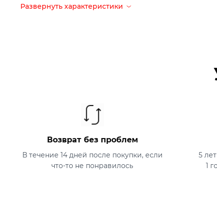
Вес
30 г
Развернуть характеристики
Страна-производитель
Китай
Что в коробке
Маска для сна
Возврат без проблем
В течение 14 дней после покупки, если
5 ле
что-то не понравилось
1 г