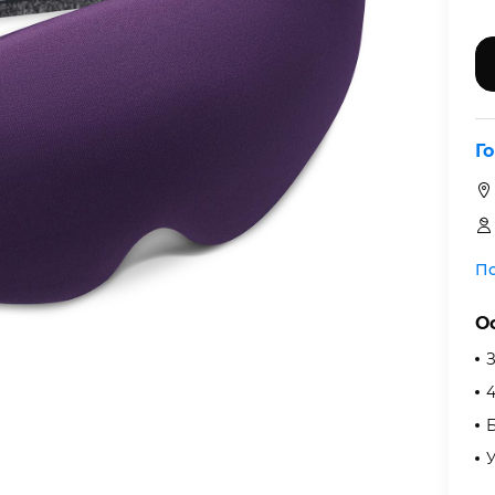
Г
По
О